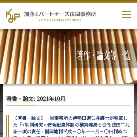
著書・論文: 2021年10月
【著書・論文】 当事務所の伊勢田道仁弁護士が執筆し
た「<判例研究> 安全配慮体制の構築義務と会社法四二九
条一項の責任 : 福岡地判平成三〇年一一月三〇日判時二