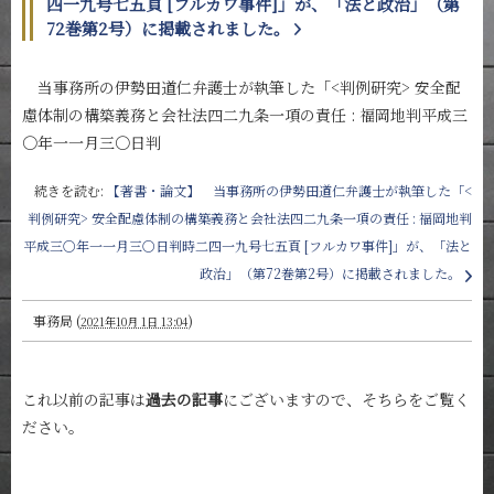
四一九号七五頁 [フルカワ事件]」が、「法と政治」（第
72巻第2号）に掲載されました。
当事務所の伊勢田道仁弁護士が執筆した「<判例研究> 安全配
慮体制の構築義務と会社法四二九条一項の責任 : 福岡地判平成三
〇年一一月三〇日判
続きを読む:
【著書・論文】 当事務所の伊勢田道仁弁護士が執筆した「<
判例研究> 安全配慮体制の構築義務と会社法四二九条一項の責任 : 福岡地判
平成三〇年一一月三〇日判時二四一九号七五頁 [フルカワ事件]」が、「法と
政治」（第72巻第2号）に掲載されました。
事務局
(
)
2021年10月 1日 13:04
これ以前の記事は
過去の記事
にございますので、そちらをご覧く
ださい。