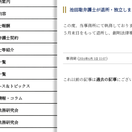
所案内
池田聡弁護士が退所・独立しま
内容
この度、当事務所にて執務しており
士報酬
５月末日をもって退所し、創明法律
弁護士契約
士等紹介
事務局
(
)
2016年6月 1日 11:07
一覧
一覧
これ以前の記事は
過去の記事
にござ
ース＆トピックス
情報・コラム
法務研究会
法務研究会