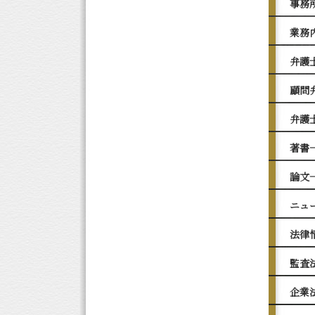
事務
業務
弁護
顧問
弁護
著書
論文
ニュ
法律
監査
企業