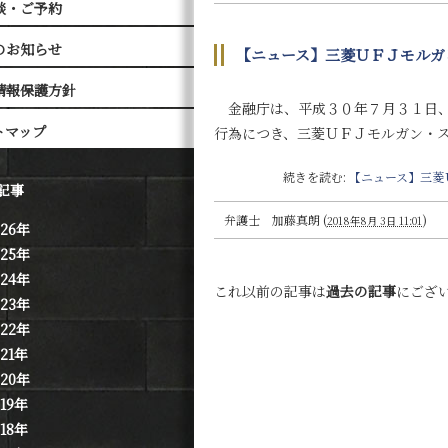
談・ご予約
のお知らせ
【ニュース】三菱ＵＦＪモルガ
情報保護方針
金融庁は、平成３０年７月３１日、
トマップ
行為につき、三菱ＵＦＪモルガン・
続きを読む:
【ニュース】三菱
記事
弁護士 加藤真朗
(
)
2018年8月 3日 11:01
026年
025年
024年
これ以前の記事は
過去の記事
にござ
023年
022年
021年
020年
019年
018年