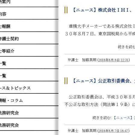
所案内
【ニュース】株式会社ＩＨＩ、
内容
重機大手メーカーである株式会社Ｉ
士報酬
３０年８月７日、東京国税局から平
弁護士契約
続きを読む
士等紹介
弁護士 加藤真朗
(
)
2018年8月 8日 22:31
一覧
一覧
【ニュース】公正取引委員会、
ース＆トピックス
公正取引委員会は、平成３０年８月
情報・コラム
不公正な取引方法（同法第１９条）
法務研究会
続きを読む:
【ニュース】
法務研究会
弁護士 加藤真朗
(
)
2018年8月 7日 18:47