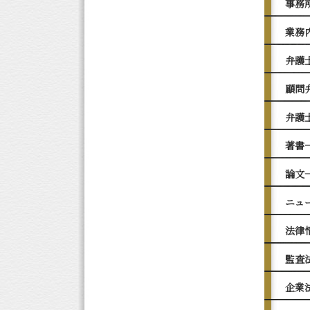
事務
業務
弁護
顧問
弁護
著書
論文
ニュ
法律
監査
企業