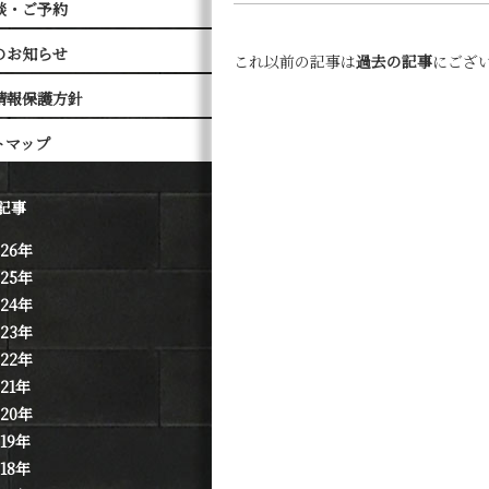
談・ご予約
のお知らせ
これ以前の記事は
過去の記事
にござ
情報保護方針
トマップ
記事
026年
025年
024年
023年
022年
021年
020年
019年
018年