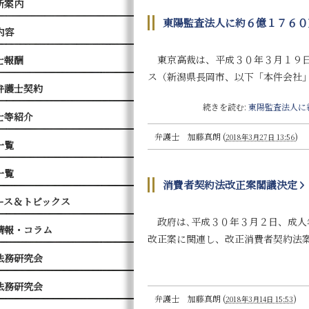
所案内
東陽監査法人に約６億１７６０
内容
東京高裁は、平成３０年３月１９日
士報酬
ス（新潟県長岡市、以下「本件会社
弁護士契約
続きを読む:
東陽監査法人に
士等紹介
弁護士 加藤真朗
(
)
2018年3月27日 13:56
一覧
一覧
消費者契約法改正案閣議決定
ース＆トピックス
政府は､平成３０年３月２日、成人
情報・コラム
改正案に関連し、改正消費者契約法
法務研究会
法務研究会
弁護士 加藤真朗
(
)
2018年3月14日 15:53