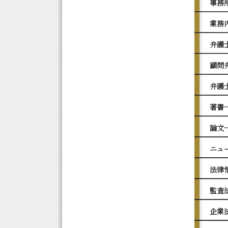
事務
業務
弁護
顧問
弁護
著書
論文
ニュ
法律
監査
企業