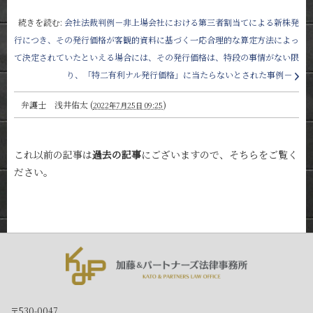
続きを読む:
会社法裁判例－非上場会社における第三者割当てによる新株発
行につき、その発行価格が客観的資料に基づく一応合理的な算定方法によっ
て決定されていたといえる場合には、その発行価格は、特段の事情がない限
り、「特二有利ナル発行価格」に当たらないとされた事例－
弁護士 浅井佑太
(
)
2022年7月25日 09:25
これ以前の記事は
過去の記事
にございますので、そちらをご覧く
ださい。
〒530-0047