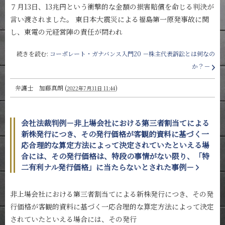
７月13日、13兆円という衝撃的な金額の損害賠償を命じる判決が
言い渡されました。 東日本大震災による福島第一原発事故に関
し、東電の元経営陣の責任が問われ
続きを読む:
コーポレート・ガナバンス入門20 －株主代表訴訟とは何なの
か？－
弁護士 加藤真朗
(
)
2022年7月31日 11:44
会社法裁判例－非上場会社における第三者割当てによる
新株発行につき、その発行価格が客観的資料に基づく一
応合理的な算定方法によって決定されていたといえる場
合には、その発行価格は、特段の事情がない限り、「特
二有利ナル発行価格」に当たらないとされた事例－
非上場会社における第三者割当てによる新株発行につき、その発
行価格が客観的資料に基づく一応合理的な算定方法によって決定
されていたといえる場合には、その発行