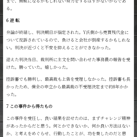
まで、無駄になるかもしれない努力をするはずがないからであ
る。
6 逆 転
弁論が終結し、判決期日が指定された。Y氏側から売買残代金に
ついて反訴されているので、負けると会社が倒産するかもしれな
い。判決が近づくと不安を抑えることができなかった。
迎えた判決当日、裁判所に主文を問い合わせた事務員の報告を受
けた。勝っていた。嬉しかった。
控訴審でも勝利し、最高裁も上告を受理しなかった。控訴審も長
かったため、保全の申立から最高裁の不受理決定まで約8年かか
った。
7 この事件から得たもの
この事件を受任し、良い結果を出せたのは、まずチャレンジ精神
があったからだと思う。何とかできないか、何か良い方法はない
か、と考えをめぐらせ、行動したことが、功を奏したのだと思