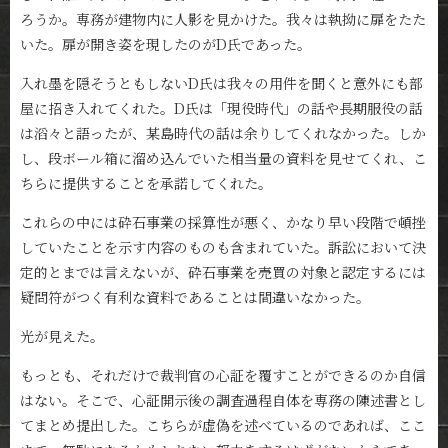
ろうか。専務が建物内に人影を見かけた。我々は執拗に扉をたた
いた。扉が開き姿を現したのがD氏であった。
入れ墨を隠そうともしないD氏は我々の用件を聞くと意外にも部
屋に招き入れてくれた。D氏は「現役時代」の話や長期服役の話
は滔々と語ったが、某島時代の話は余りしてくれなかった。しか
し、段ボール箱に溜め込んでいた相当量の資料を見せてくれ、こ
ちらに提供することを承諾してくれた。
これらの中には砕石事業の採算性が悪く、かなり早い段階で頓挫
していたことを示す内容のものも含まれていた。訴訟において決
定的とまでは言えないが、砕石事業を売買の対象と認定するには
疑問符がつく有利な資料であることは間違いなかった。
光が見えた。
もっとも、それだけで裁判官の心証を覆すことができるのか自信
はない。そこで、心証開示後の調査過程自体を専務の陳述書とし
てまとめ提出した。こちらが虚偽を述べているのであれば、ここ