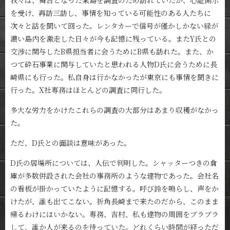
を受け、再訪三訪し、事情を知っている可能性のある人たちに
次々と話を聞いて回った。レンタカーで信号が僅かしかない緑が
濃い島内を激走した日々が今も記憶に残っている。またY氏との
交渉に関与したB県担当者に会うためにB県も訪れた。また、か
つて砕石事業に関与していたと思われる人物D氏に会うために長
崎県にも行った。私自身は行かなかったが東京にも事情を聞きに
行った。X社専務はほとんどの調査に同行した。
多大な労力をかけたこれらの調査の大部分はあまり収穫がなかっ
た。
ただ、D氏との面談は意味があった。
D氏の居場所については、人伝で判明した。シャッターつきの倉
庫が多数併設された会社の事務所のような建物であった。会社名
の看板が掛かっていたように記憶する。呼び鈴を鳴らし、声をか
けたが、誰も出てこない。折角長崎まで来たのだから、このまま
帰るわけにはいかない。専務、吉村、私も建物の周囲をブラブラ
して、誰か人が来るのを待っていた。どれくらい時間が経っただ