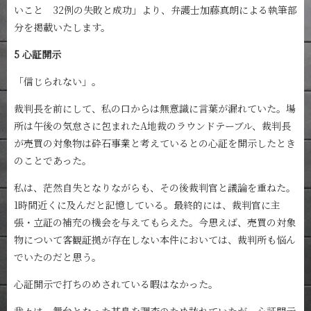
いこと 32例の失敗と成功」より、弁護士加藤真朗による執筆部
分を掲載いたします。
5 心証開示
「信じられない」。
裁判長を前にして、私の口からは無意識に言葉が漏れていた。場
所は午後の気怠さに包まれたA地裁のラウンドテーブル、裁判長
が売買の対象物は砕石事業と考えているとの心証を開示したとき
のことであった。
私は、茫然自失となりながらも、その後裁判官と議論を重ねた。
1時間近くに及んだと記憶している。最終的には、裁判官に主
張・立証の補充の機会を与えてもらえた。今思えば、売買の対象
物について客観証拠が存在しない本件においては、裁判所も悩ん
でいたのだと思う。
心証開示で打ちのめされている暇はなかった。
我々は、舞台となった某島を調査のため訪れていたが、心証開示