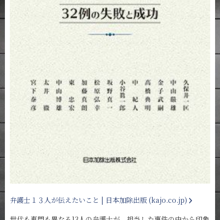
弁護士１３人が伝えたいこと | 日本加除出版 (kajo.co.jp)
世代も専門も異なる13人の弁護士が、担当した事件の中から印象