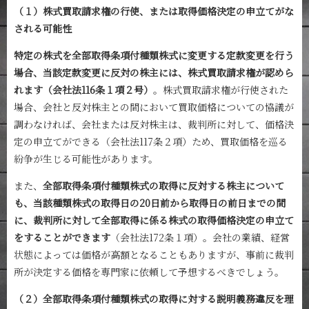
（１）株式買取請求権の行使、または取得価格決定の申立てがな
される可能性
特定の株式を全部取得条項付種類株式に変更する定款変更を行う
場合、当該定款変更に反対の株主には、株式買取請求権が認めら
れます（会社法116条１項２号）
。株式買取請求権が行使された
場合、会社と反対株主との間において買取価格についての協議が
調わなければ、会社または反対株主は、裁判所に対して、価格決
定の申立てができる（会社法117条２項）ため、買取価格を巡る
紛争が生じる可能性があります。
また、
全部取得条項付種類株式の取得に反対する株主について
も、当該種類株式の取得日の20日前から取得日の前日までの間
に、裁判所に対して全部取得に係る株式の取得価格決定の申立て
をすることができます
（会社法172条１項）。会社の業績、経営
状態によっては価格が高額となることもありますが、事前に裁判
所が決定する価格を専門家に依頼して予想するべきでしょう。
（２）全部取得条項付種類株式の取得に対する説明義務違反を理