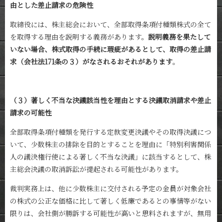
由とした差止請求の危険性
取締役には、株主総会において、全部取得条項付種類株式の全て
を取得する理由を説明する義務があります。
説明義務を果たして
いない場合、株式取得の手続に瑕疵があるとして、取得の差止請
求（会社法
171
条の３）がなされるおそれがあります
。
（３）著しく不当な決議該当性を理由とする決議取消請求や差止
請求の可能性
全部取得条項付種類を発行する定款変更決議やその取得決議につ
いて、少数株主の排除を目的とすることを理由に「特別利害関係
人の議決権行使による著しく不当な決議」に該当するとして、株
主総会決議の取消訴訟が提起される可能性があります。
裁判実務上は、他に少数株主に交付される予定の金員が対象会社
の株式の公正な価格に比して著しく低廉であるとの事情等がない
限りは、会社側が勝訴する可能性が高いと思料されますが、無用