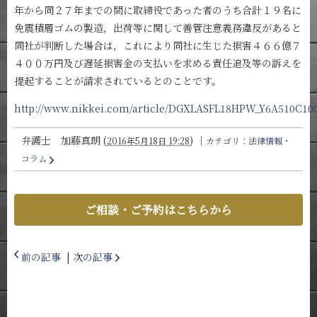
年から同２７年までの間に取締役であった者のうち合計１９名に
免震積層ゴムの製造，出荷等に関して善管注意義務違反があると
同社が判断した場合は，これにより同社に生じた損害４６６億７
４００万円及び遅延損害金の支払いを求める責任追及等の訴えを
提起することが請求されているとのことです。
http://www.nikkei.com/article/DGXLASFL18HPW_Y6A510C10
弁護士 加藤真朗
(
)
｜
2016年5月18日 19:28
カテゴリ：
法律情報・
コラム
ご相談・ご予約はこちらから
前の記事
|
次の記事