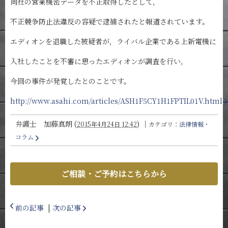
同社の営業機密データを不正取得したとして，
不正競争防止法違反の容疑で逮捕されたと報道されています。
エディオンを退職した被疑者が，ライバル企業である上新電機に
入社したことを不審に思ったエディオンが調査を行い，
今回の事件が発覚したとのことです。
http://www.asahi.com/articles/ASH1F5CY1H1FPTIL01V.html
弁護士 加藤真朗
(
)
｜
2015年4月24日 12:42
カテゴリ：
法律情報・
コラム
ご相談・ご予約はこちらから
前の記事
|
次の記事