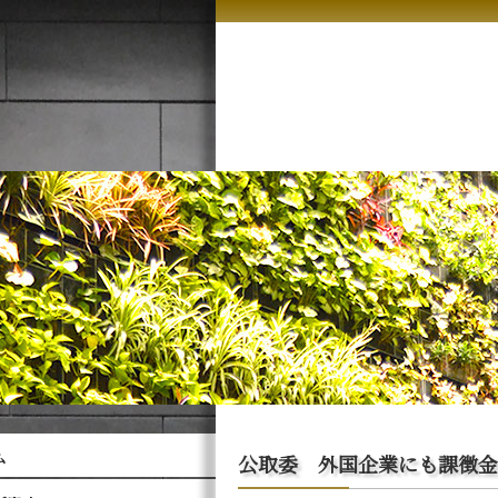
ム
公取委 外国企業にも課徴金