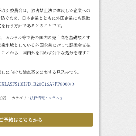
正取引委員会は，独占禁止法に違反した企業への
を防ぐため，日本企業とともに外国企業にも課徴
定を行う方針であるとのことです。
合，カルテル等で得た国内の売上高を基礎額とす
営業地域としている外国企業に対して課徴金支払
ることから，国内外を問わず公平な処分を課すこ
直しに向けた論点案を公表する見込みです。
/DGXLASFS13H7D_R20C16A7PP8000/
)
｜
:02
カテゴリ：
法律情報・コラム
ご予約はこちらから