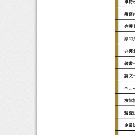
事務
業務
弁護
顧問
弁護
著書
論文
ニュ
法律
監査
企業