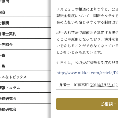
所案内
７月２２日の報道によりますと，公
内容
課徴金制度について，国際カルテル
金の支払いを命じやすくする制度改
士報酬
現行の独禁法で課徴金を算定する場
弁護士契約
ることが原則となっており，海外
を
士等紹介
いを命じることができなくなってい
とが狙いとみられています。
一覧
近日中に，
公取委が課徴金制度の見
一覧
http://www.nikkei.com/article
ース＆トピックス
弁護士 加藤真朗
(
2016年7月22日 12
情報・コラム
法務研究会
ご相談・
法務研究会