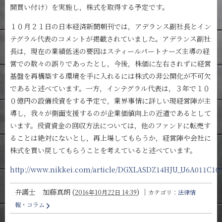
開買い付け）を実施し，株式を取得する予定です。
１０月２１日の日本経済新聞朝刊では，アデランス副社長とイン
テグラル代表のコメントが掲載されていました。アデランス副社
長は，現在の業績低迷の要因はスティールパートナーズ主導の経
営での数々の誤りであったとし，今後，株価に左右されずに経営
基盤を再構築する環境を手に入れるには株式の非公開化が不可欠
であると述べています。一方，インテグラル代表は，３年で１０
０億円の設備投資をする予定で，業界事情に詳しい現経営陣が主
導し，我々が側面支援するのが企業価値向上の近道であるとして
います。投資資金の回収方法については，他のファンドに転売す
ることは絶対にないとし，再上場してもらうか，経営陣や会社に
株式を買い戻してもらうことを考えていると述べています。
http://www.nikkei.com/article/DGXLASDZ14HJU_U6A011C10
弁護士 加藤真朗
(
)
｜
2016年10月22日 14:39
カテゴリ：
法律情
報・コラム