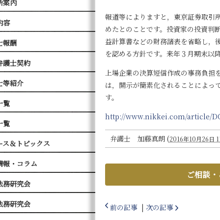
所案内
報道等によりますと，東京証券取引
内容
めたとのことです。投資家の投資判
益計算書などの財務諸表を省略し，
士報酬
を認める方針です。来年３月期末以
弁護士契約
上場企業の決算短信作成の事務負担
士等紹介
は，開示が簡素化されることによっ
す。
一覧
http://www.nikkei.com/article
一覧
弁護士 加藤真朗
(
2016年10月26日 11
ース＆トピックス
情報・コラム
ご相談・
法務研究会
法務研究会
前の記事
|
次の記事