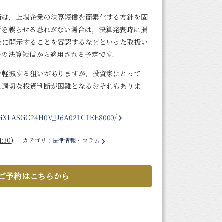
所は，上場企業の決算短信を簡素化する方針を固
断を誤らせる恐れがない場合は，決算発表時に損
後に開示することを容認するなどといった取扱い
降の決算短信から適用される予定です。
を軽減する狙いがありますが，投資家にとって
て適切な投資判断が困難となるおそれもありま
/DGXLASGC24H0V_U6A021C1EE8000/
)
｜
:30
カテゴリ：
法律情報・コラム
ご予約はこちらから