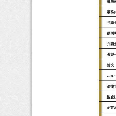
事務
業務
弁護
顧問
弁護
著書
論文
ニュ
法律
監査
企業