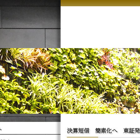
ム
決算短信 簡素化へ 東証発