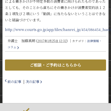
による働きかけが不特定多数の消費者に向けられたものであった
としても，そのことから直ちにその働きかけが消費者契約法１２
条１項及び２項にいう「勧誘」に当たらないということはできな
いと結論づけています。
http://www.courts.go.jp/app/files/hanrei_jp/454/086454_hanr
弁護士 加藤真朗
(
)
｜
2017年1月25日 12:32
カテゴリ：
法律情報・
コラム
ご相談・ご予約はこちらから
前の記事
|
次の記事