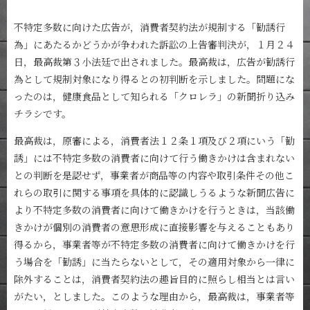
不特定多数に向けた広告が，消費者契約法が規制する「勧誘行
為」にあたるかどうかが争われた訴訟の上告審判決が，１月２４
日，最高裁第３小法廷で出されました。最高裁は，広告が勧誘行
為として規制対象になり得るとの初判断を示しました。問題にな
ったのは，健康食品として知られる「クロレラ」の新聞折り込み
チラシです。
最高裁は，原審による，消費者法１２条１項及び２項にいう「勧
誘」には不特定多数の消費者に向けて行う働きかけは含まれない
との判断を是認せず，事業者が商品等の内容や取引条件その他こ
れらの取引に関する事項を具体的に認識しうるような新聞広告に
より不特定多数の消費者に向けて働きかけを行うときは，当該働
きかけが個別の消費者の意思形成に直接影響を与えることもあり
得るから，事業者等が不特定多数の消費者に向けて働きかけを行
う場合を「勧誘」に当たらないとして，その適用対象から一律に
除外することは，消費者契約法の趣旨目的に照らし相当とは言い
がたい，としました。このような理由から，最高裁は，事業者等