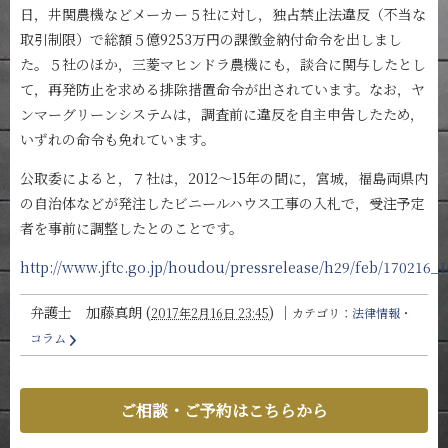
日，井関農機などメーカー５社に対し，独占禁止法違反（不当な
取引制限）で総額５億9253万円の課徴金納付命令を出しまし
た。５社のほか，三菱マヒンドラ農機にも，談合に関与したとし
て，再発防止を求める排除措置命令が出されています。なお，ヤ
ンマーグリーンシステムは，調査前に違反を自主申告したため，
いずれの命令も免れています。
公取委によると，７社は，2012～15年の間に，宮城，福島両県内
の自治体などが発注したビニールハウス工事の入札で，受注予定
者を事前に調整したとのことです。
http://www.jftc.go.jp/houdou/pressrelease/h29/feb/170216_
弁護士 加藤真朗
(
)
｜
2017年2月16日 23:45
カテゴリ：
法律情報・
コラム
ご相談・ご予約はこちらから