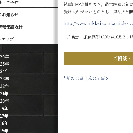
談・ご予約
続雇用の実質を欠き，通常解雇と新
受け入れがたいものとし，違法と判
のお知らせ
http://www.nikkei.com/article
情報保護方針
弁護士 加藤真朗
(
2016年10月 2日 13
トマップ
026年
ご相談・
025年
024年
前の記事
|
次の記事
023年
022年
021年
020年
019年
017年
016年
015年