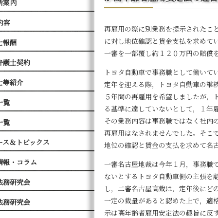
所案内
内容
再雇用の際に別業務を提示されたこ
に対し地位確認と賃金支払を求めて
士報酬
一審を一部覆し約１２０万円の賠償
弁護士契約
トヨタ自動車で事務職として働いて
士等紹介
定年を迎える際，トヨタ自動車の継
５年間の再雇用を希望しましたが，
一覧
る基準に達していないとして，１年
その業務内容は事務職ではなく社内
一覧
再雇用はなされませんでした。そこ
ース＆トピックス
地位の確認と賃金の支払を求めて名
情報・コラム
一審名古屋地裁は今年１月，事務職
ないとするトヨタ自動車側の主張を
法務研究会
し，二審名古屋高裁は，定年後にど
一定の裁量があると認めた上で，適
法務研究会
示は高年齢者雇用安定法の趣旨に反