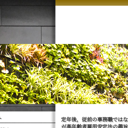
ム
定年後，従前の事務職ではな
が高年齢者雇用安定法の趣旨