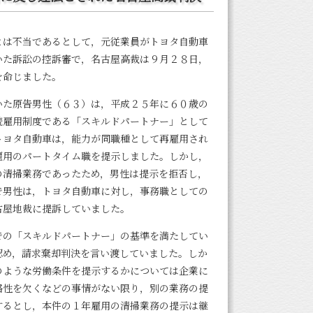
とは不当であるとして，元従業員がトヨタ自動車
いた訴訟の控訴審で，名古屋高裁は９月２８日，
を命じました。
いた原告男性（６３）は，平成２５年に６０歳の
続雇用制度である「スキルドパートナー」として
トヨタ自動車は，能力が同職種として再雇用され
雇用のパートタイム職を提示しました。しかし，
の清掃業務であったため，男性は提示を拒否し，
で男性は，トヨタ自動車に対し，事務職としての
古屋地裁に提訴していました。
での「スキルドパートナー」の基準を満たしてい
認め，請求棄却判決を言い渡していました。しか
のような労働条件を提示するかについては企業に
格性を欠くなどの事情がない限り，別の業務の提
するとし，本件の１年雇用の清掃業務の提示は継