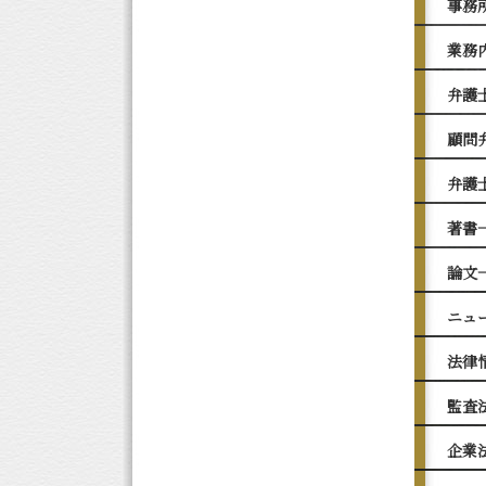
事務
業務
弁護
顧問
弁護
著書
論文
ニュ
法律
監査
企業