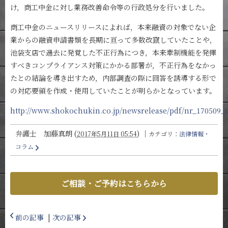
け，商工中金に対し業務改善命令等の行政処分を行いました。
商工中金のニュースリリースによれば，本来融資の対象でない企
業からの融資申請書類を長期に亘って多数改竄していたことや，
池袋支店で過去に発覚した不正行為につき，本来牽制機能を発揮
すべきコンプライアンス対策にかかる部署が，不正行為をなかっ
たとの結論を導き出すため，内部調査の際に回答を誘導する形で
の対応要領を作成・使用していたことが明らかとなっています。
http://www.shokochukin.co.jp/newsrelease/pdf/nr_170509_0
弁護士 加藤真朗
(
)
｜
2017年5月11日 05:54
カテゴリ：
法律情報・
コラム
ご相談・ご予約はこちらから
前の記事
|
次の記事