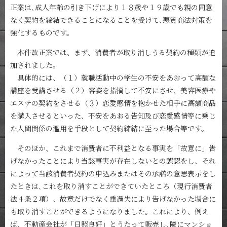
正案は､成人年齢の引き下げにより１８歳や１９歳でも親の同意
なく契約を締結できることになることを受けて､悪質商法対策を
強化するものです。
本件改正案では、まず、消費者が取り消しうる契約の種類が追
加されました。
具体的には、（１）就職活動中の学生の不安をあおって高額な
講座を受講させる（２）容姿を指摘して不安にさせ、美容医療や
エステの契約をさせる（３）恋愛感情を抱かせた相手に高額商品
を購入させるといった、不安をあおる告知及び恋愛感情等に乗じ
た人間関係の濫用を手段として契約締結に至った場合等です。
そのほか、これまで消費者に不利益となる事実を「故意に」告
げなかったことにより当該事実が存在しないとの誤認をし、それ
によって当該消費者契約の申込みまたはその承諾の意思表示をし
たときは､これを取り消すことができていたところ（現行消費者
法４条２項）、故意だけでなく重過失により告げなかった場合に
も取り消すことができるようになりました。これにより、例え
ば、不動産会社が「日照良好」とうたって販売し､隣にマンショ