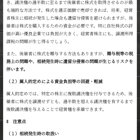
き、議決権の過半数に至るまで後継者に株式を取得させるのが最
も端的な方法です。株式を適正価額で売却できれば、将来、経営
者株主に相続が発生した場合も遺留分侵害を避けられますが、後
継者は株式を購入するための資金が必要です。特に自社株式の評
価が高い優良企業では負担が大きく、経営者株主にも、譲渡所得
課税の問題が生じ得るでしょう。
また、後継者に株式を贈与する方法もありますが、
贈与税等の税
務上の問題や、相続発生時に遺留分侵害の問題が生じるリスクを
伴います。
（２）属人的定めによる資金負担等の回避・軽減
属人的定めでは、特定の株主に複数議決権を付与できるため、後
継者に株式を譲渡せずとも、過半数を超える議決権を有するまで
複数議決権を与えることで経営権を承継できます。
Ⅱ 注意点
（１）相続発生時の取扱い