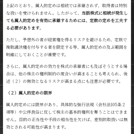
上記のとおり、属人的定めは相続では承継されず、取得者は特別
な扱いを受けられません。したがって、
当該株式に相続が発生し
ても属人的定めを有効に承継するためには、定款の定めを工夫す
る必要があります
。
ただし、予想外の者が経営権を得るリスクを避けるため、定款で
複数議決権を付与する者を限定する等、属人的定めの及ぶ範囲を
明確にしておくことが重要です。
さらに、属人的定めの効力を株式の承継者にも及ぼそうとする場
合は、他の株主の権利制約の度合いが高まることも考えられ、後
述（２）の無効となるリスクが高まる点にも注意が必要です。
（２）属人的定めの限界
属人的定めには限界があり、具体的な強行法規（会社法105条２
項等）や公序良俗に反して株主の基本的権利を奪うことはできま
せん。目的の正当性や手段の相当性を欠けば、差別的取扱いは無
効とされる可能性が高まります。