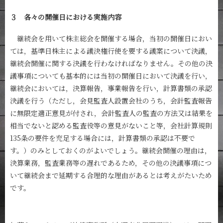
３ 各々の開催日における実施内容
継続会を用いて株主総会を開催する場合，当初の開催日におい
ては，基準日株主による議決権行使を要する議案について決議，
継続会開催に関する決議を行わなければなりません。その他の決
議事項についても基本的には当初の開催日において決議を行い，
継続会においては，決算報告，事業報告を行い，計算書類の承認
決議を行う（ただし，会見監査人設置会社のうち，会計監査報告
に無限定適正意見が付され，会計監査人の監査の方法又は結果を
相当でないと認める監査役等の意見がないこと等，会社計算規則
135条の要件を充足する場合には，計算書類の承認は不要で
す。）のみとしておくのがよいでしょう。継続会開催の理由は，
決算業務，監査業務等の遅れであるため，その他の決議事項につ
いて継続会まで延期する合理的な理由があるとは考えがたいため
です。