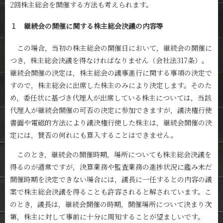
2回株主総会を開催する方法も考えられます。
１ 継続会の開催に関する株主総会決議の内容等
この場合，当初の株主総会の開催日において，継続会の開催に
つき，株主総会決議を得なければなりません（会社法317条）。
継続会開催の決定は，株主総会の議事進行に関する事項の決定で
すので，株主総会に出席した株主のみにより決定します。そのた
め，委任状に基づき代理人が出席している株主については，当該
代理人が継続会開催の可否の決定に参加できますが，議決権行使
書面や電磁的方法により議決権行使した株主は，継続会開催の決
定には，賛否の何れにも算入することはできません。
このとき，継続会の開催時期，場所についても株主総会決議を
得るのが通常ですが，決算業務や監査業務の進捗状況に鑑み未だ
開催時期を決定できない場合には，議長に一任するとの内容の議
案で株主総会決議を得ることも許容されると解されています。こ
のとき，議長は，継続会開催の時期，開催場所について決まり次
第，株主に対して事前に十分に周知することが望ましいです。