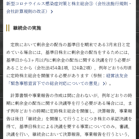
新型コロナウイルス感染症対策と株主総会⑤（会社法施行規則・
会社計算規則の改正）
継続会の実施
定款において剰余金の配当の基準日を期末である3月末日と定
めている場合には，基準日株主に剰余金の配当をするためには，
基準日から3ヶ月以内に剰余金の配当に関する決議を行う必要が
あることから（会社法454条1項，124条2項），例年どおり6月頃
に定時株主総会を開催する必要があります（参照：
経営法友会
「緊急事態宣言下での総会対応についての意見」
）。
計算書類や事業報告の作成は間に合わないが，例年どおりの時
期に剰余金の配当に関する決議等を行う必要がある場合には，ま
ず例年どおりの時期に定時株主総会を開催し，決算報告，事業報
告は後日「継続会」を開催して行うことにつき株主の承認決議を
得て，基準日株主による決議を要する事案についてのみ，審議，
決議を行い，継続会において決算報告，事業報告を行うという，