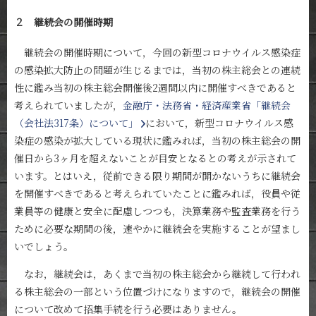
２ 継続会の開催時期
継続会の開催時期について，今回の新型コロナウイルス感染症
の感染拡大防止の問題が生じるまでは，当初の株主総会との連続
性に鑑み当初の株主総会開催後2週間以内に開催すべきであると
考えられていましたが，
金融庁・法務省・経済産業省「継続会
（会社法317条）について」
において，新型コロナウイルス感
染症の感染が拡大している現状に鑑みれば，当初の株主総会の開
催日から3ヶ月を超えないことが目安となるとの考えが示されて
います。とはいえ，従前できる限り期間が開かないうちに継続会
を開催すべきであると考えられていたことに鑑みれば，役員や従
業員等の健康と安全に配慮しつつも，決算業務や監査業務を行う
ために必要な期間の後，速やかに継続会を実施することが望まし
いでしょう。
なお，継続会は，あくまで当初の株主総会から継続して行われ
る株主総会の一部という位置づけになりますので，継続会の開催
について改めて招集手続を行う必要はありません。